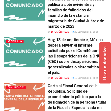
pública a sobrevivientes y
familias de fallecidos del
incendio de la estancia
migratoria de Ciudad Juárez de
marzo de 2023
BY
DIFUSIÓN FJEDD
25 SEPTIEMBRE, 2025
Hoy, 18 de septiembre, México
ARTÍCULO 34
deberá enviar el informe
Haz un donativo
solicitado por el Comité contra
las Desapariciones de la ONU
(CED) sobre desapariciones
generalizadas o sistemáticas en
el país.
BY
DIFUSIÓN FJEDD
18 SEPTIEMBRE, 2025
Carta al Fiscal General de la
COMUNICADOS
República. Solicitud de
procedimiento público para la
designación de la persona titular
de la Fiscalía Especializada en