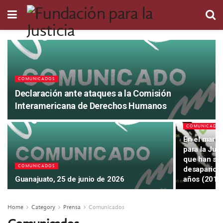
COMUNICADOS
Declaración ante ataques a la Comisión
Interamericana de Derechos Humanos
COMUNICADO
En el marco
para la Jus
que han sid
COMUNICADOS
desaparició
Guanajuato, 25 de junio de 2026
años (2010
Home
Category
Prensa
Comunicados