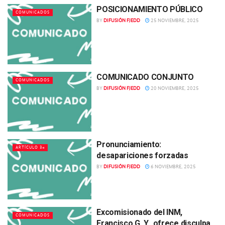
POSICIONAMIENTO PÚBLICO
COMUNICADOS
BY
DIFUSIÓN FJEDD
25 NOVIEMBRE, 2025
COMUNICADO CONJUNTO
COMUNICADOS
BY
DIFUSIÓN FJEDD
20 NOVIEMBRE, 2025
Pronunciamiento:
ARTÍCULO 34
desapariciones forzadas
BY
DIFUSIÓN FJEDD
6 NOVIEMBRE, 2025
Excomisionado del INM,
COMUNICADOS
Francisco G. Y., ofrece disculpa