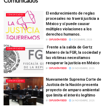
Comunicados
El endurecimiento de reglas
COMUNICADOS
procesales no traerá justicia a
México y sí puede causar
múltiples violaciones a los
derechos humanos.
BY
DIFUSIÓN FJEDD
9 DICIEMBRE, 2025
Frente a la salida de Gertz
COMUNICADOS
Manero de la FGR, la sociedad y
las víctimas necesitamos
recuperar la justicia en México
BY
DIFUSIÓN FJEDD
29 NOVIEMBRE, 2025
Nuevamente Suprema Corte de
COMUNICADOS
Justicia de la Nación presenta
proyecto de amparo ambiental
que limita el interés legítimo
BY
DIFUSIÓN FJEDD
26 NOVIEMBRE, 2025