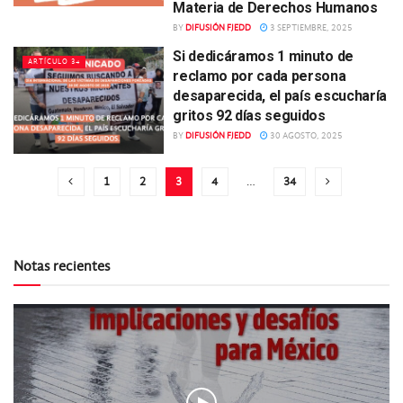
Materia de Derechos Humanos
BY
DIFUSIÓN FJEDD
3 SEPTIEMBRE, 2025
Si dedicáramos 1 minuto de
ARTÍCULO 34
reclamo por cada persona
desaparecida, el país escucharía
gritos 92 días seguidos
BY
DIFUSIÓN FJEDD
30 AGOSTO, 2025
1
2
3
4
…
34
Notas recientes