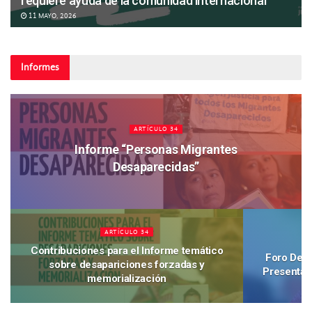
requiere ayuda de la comunidad internacional
la ONU”
11 MAYO, 2026
30 ABRIL, 2026
Informes
ARTÍCULO 34
Informe “Personas Migrantes
Desaparecidas”
ARTÍCULO 34
Contribuciones para el Informe temático
Foro Der
sobre desapariciones forzadas y
Presentac
memorialización