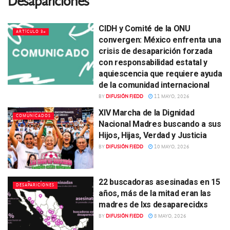
Desapariciones
CIDH y Comité de la ONU
ARTÍCULO 34
convergen: México enfrenta una
crisis de desaparición forzada
con responsabilidad estatal y
aquiescencia que requiere ayuda
de la comunidad internacional
BY
DIFUSIÓN FJEDD
11 MAYO, 2026
XIV Marcha de la Dignidad
COMUNICADOS
Nacional Madres buscando a sus
Hijos, Hijas, Verdad y Justicia
BY
DIFUSIÓN FJEDD
10 MAYO, 2026
22 buscadoras asesinadas en 15
DESAPARICIONES
años, más de la mitad eran las
madres de lxs desaparecidxs
BY
DIFUSIÓN FJEDD
8 MAYO, 2026