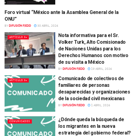
Foro virtual “México ante la Asamblea General de la
ARTÍCULO 34
ONU”
BY
DIFUSIÓN FJEDD
30 ABRIL, 2026
Nota informativa para el Sr.
ARTÍCULO 34
Volker Turk, Alto Comisionado
de Naciones Unidas para los
Derechos Humanos con motivo
de su visita a México
BY
DIFUSIÓN FJEDD
19 ABRIL, 2026
Comunicado de colectivos de
ARTÍCULO 34
familiares de personas
desaparecidas y organizaciones
de la sociedad civil mexicanas
BY
DIFUSIÓN FJEDD
1 ABRIL, 2026
¿Dónde queda la búsqueda de
COMUNICADOS
los migrantes en la nueva
estrategia del gobierno federal?