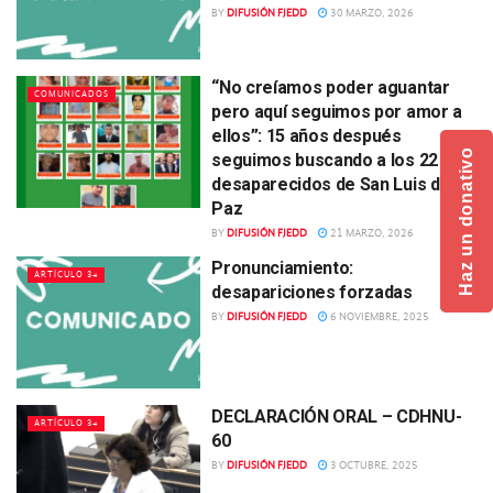
BY
DIFUSIÓN FJEDD
30 MARZO, 2026
“No creíamos poder aguantar
COMUNICADOS
pero aquí seguimos por amor a
ellos”: 15 años después
Haz un donativo
seguimos buscando a los 22
desaparecidos de San Luis de la
Paz
BY
DIFUSIÓN FJEDD
21 MARZO, 2026
Pronunciamiento:
ARTÍCULO 34
desapariciones forzadas
BY
DIFUSIÓN FJEDD
6 NOVIEMBRE, 2025
DECLARACIÓN ORAL – CDHNU-
ARTÍCULO 34
60
BY
DIFUSIÓN FJEDD
3 OCTUBRE, 2025