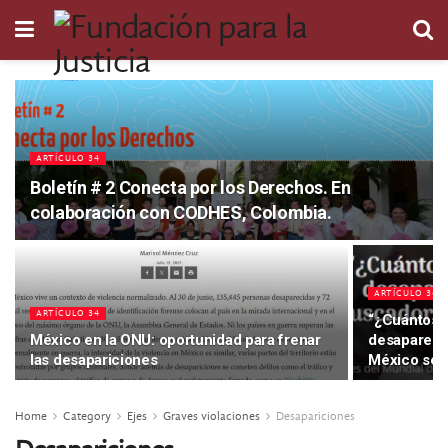
ARTÍCULO 34
Boletín # 2 Conecta por los Derechos. En
colaboración con CODHES, Colombia.
ARTÍCULO 34
ARTÍCULO 34
“¿Cuántos e
México en la ONU: oportunidad para frenar
desapareci
las desapariciones
México se n
Home
Category
Ejes
Graves violaciones
Desapariciones