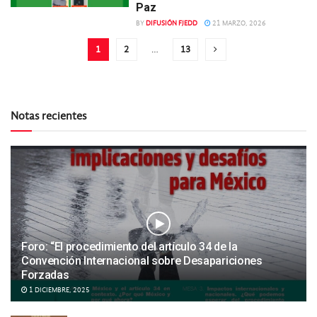
Paz
BY
DIFUSIÓN FJEDD
21 MARZO, 2026
1
2
…
13
Notas recientes
Foro: “El procedimiento del artículo 34 de la
Convención Internacional sobre Desapariciones
Forzadas
1 DICIEMBRE, 2025