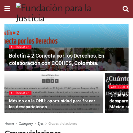
ARTÍCULO 34
Boletín # 2 Conecta por los Derechos. En
colaboración con CODHES, Colombia.
ARTÍCULO 34
ARTÍCULO 34
“¿Cuántos e
México en la ONU: oportunidad para frenar
desapareci
las desapariciones
México se n
Home
Category
Ejes
Graves violaciones