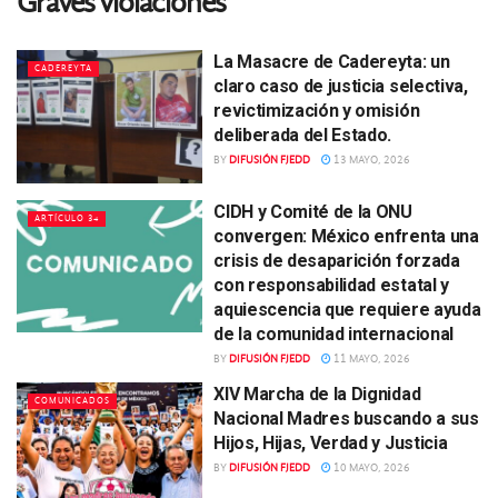
Graves violaciones
La Masacre de Cadereyta: un
CADEREYTA
claro caso de justicia selectiva,
revictimización y omisión
deliberada del Estado.
BY
DIFUSIÓN FJEDD
13 MAYO, 2026
CIDH y Comité de la ONU
ARTÍCULO 34
convergen: México enfrenta una
crisis de desaparición forzada
con responsabilidad estatal y
aquiescencia que requiere ayuda
de la comunidad internacional
BY
DIFUSIÓN FJEDD
11 MAYO, 2026
XIV Marcha de la Dignidad
COMUNICADOS
Nacional Madres buscando a sus
Hijos, Hijas, Verdad y Justicia
BY
DIFUSIÓN FJEDD
10 MAYO, 2026