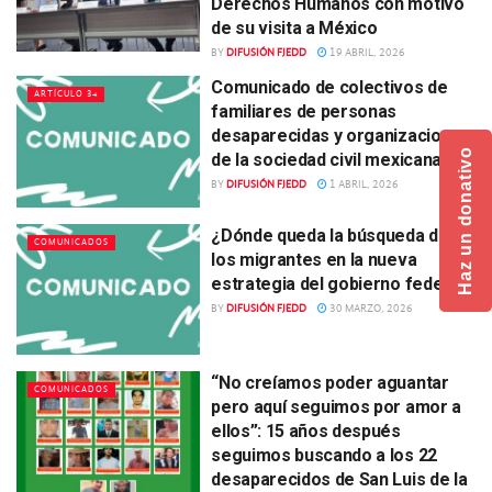
Derechos Humanos con motivo
de su visita a México
BY
DIFUSIÓN FJEDD
19 ABRIL, 2026
Comunicado de colectivos de
ARTÍCULO 34
familiares de personas
desaparecidas y organizaciones
Haz un donativo
de la sociedad civil mexicanas
BY
DIFUSIÓN FJEDD
1 ABRIL, 2026
¿Dónde queda la búsqueda de
COMUNICADOS
los migrantes en la nueva
estrategia del gobierno federal?
BY
DIFUSIÓN FJEDD
30 MARZO, 2026
“No creíamos poder aguantar
COMUNICADOS
pero aquí seguimos por amor a
ellos”: 15 años después
seguimos buscando a los 22
desaparecidos de San Luis de la