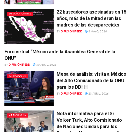
22 buscadoras asesinadas en 15
DESAPARICIONES
años, más de la mitad eran las
madres de lxs desaparecidxs
BY
DIFUSIÓN FJEDD
8 MAYO, 2026
Foro virtual “México ante la Asamblea General de la
ARTÍCULO 34
ONU”
BY
DIFUSIÓN FJEDD
30 ABRIL, 2026
Mesa de análisis: visita a México
ARTÍCULO 34
del Alto Comisionado de la ONU
para los DDHH
BY
DIFUSIÓN FJEDD
23 ABRIL, 2026
Nota informativa para el Sr.
ARTÍCULO 34
Volker Turk, Alto Comisionado
de Naciones Unidas para los