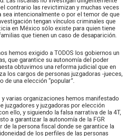
d. Las fiscalías no investigan diligentemente
or el contrario las revictimizan y muchas veces
ya sea intencionalmente o por el temor de que
investigación tengan vínculos criminales que
icia en México sólo existe para quien tiene
 familias que tienen un caso de desaparición.
os hemos exigido a TODOS los gobiernos un
ías, que garantice su autonomía del poder
puesta obtuvimos una reforma judicial que en
tiza los cargos de personas juzgadoras -jueces,
ro de una elección “popular”.
”
y varias organizaciones hemos manifestado
de juzgadores y juzgadoras por elección
n ello, y siguiendo la falsa narrativa de la 4T,
esto a garantizar la autonomía de la FGR
 de la persona fiscal donde se garantice la
 idoneidad de los perfiles de las personas