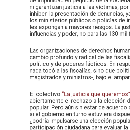
de impunidad en perjuicio de la socieda
ni garantizan justicia a las víctimas, p
inhiben la presentación de denuncias, 
los ministerios públicos o policìas de 
les expongan a mayores riesgos. La just
influencias y poder, no para las 130 mil
Las organizaciones de derechos human
cambio profundo y radical de las fiscal
político y de poderes fácticos. En res
nada tocó a las fiscalías, sino que poli
magistrados y ministros-, bajo el ampa
El colectivo
“La justicia que queremos
abiertamente el rechazo a la elección 
popular. Pero aún sin estar de acuerdo co
si el gobierno en turno estuviera dispu
¿podría impulsarse una elección popular
participación ciudadana para evaluar la