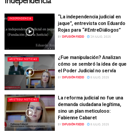
Independencia
“La independencia judicial en
INDEPENDENCIA
jaque”, entrevista con Eduardo
Rojas para “#EntreDiálogos”
BY
DIFUSIÓN FJEDD
19 JULIO, 2025
¿Fue manipulación? Analizan
ARISTEGUI NOTICIAS
cómo se sembró la idea de que
el Poder Judicial no servía
BY
DIFUSIÓN FJEDD
8 JULIO, 2025
La reforma judicial no fue una
ARISTEGUI NOTICIAS
demanda ciudadana legítima,
sino un plan meticuloso:
Fabienne Cabaret
BY
DIFUSIÓN FJEDD
8 JULIO, 2025