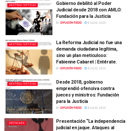
Gobierno debilitó al Poder
ARISTEGUI NOTICIAS
Judicial desde 2018 con AMLO:
Fundación para la Justicia
BY
DIFUSIÓN FJEDD
8 JULIO, 2025
La Reforma Judicial no fue una
ARISTEGUI NOTICIAS
demanda ciudadana legítima,
sino un plan meticuloso:
Fabienne Cabaret | Entérate.
BY
DIFUSIÓN FJEDD
8 JULIO, 2025
Desde 2018, gobierno
ARISTEGUI NOTICIAS
emprendió ofensiva contra
jueces y ministros: Fundación
para la Justicia
BY
DIFUSIÓN FJEDD
8 JULIO, 2025
Presentación “La independencia
DESTACADA
judicial en jaque. Ataques al