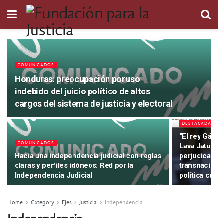
COMUNICADOS
Honduras: preocupación por uso
indebido del juicio político de altos
cargos del sistema de justicia y electoral
DESTACADA
“El rey Gál
COMUNICADOS
Lava Jato: p
Hacia una independencia judicial con reglas
perjudicar 
claras y perfiles idóneos: Red por la
transnacion
Independencia Judicial
política cu
Home
Category
Ejes
Justicia
Independencia