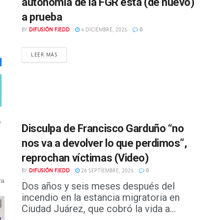
autonomía de la FGR está (de nuevo)
a prueba
BY
DIFUSIÓN FJEDD
4 DICIEMBRE, 2025
0
DETAILS
LEER MÁS
Disculpa de Francisco Garduño “no
nos va a devolver lo que perdimos”,
reprochan víctimas (Video)
BY
DIFUSIÓN FJEDD
26 SEPTIEMBRE, 2025
0
Dos años y seis meses después del
incendio en la estancia migratoria en
Ciudad Juárez, que cobró la vida a...