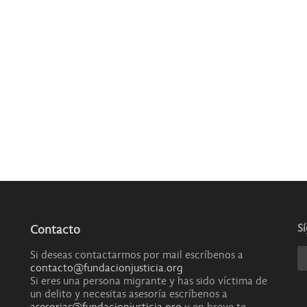
S
Contacto
Si deseas contactarmos por mail escríbenos a
contacto@fundacionjusticia.org
Si eres una persona migrante y has sido víctima de
un delito y necesitas asesoría escríbenos a
asesorias@fundacionjusticia.org
y en breve te