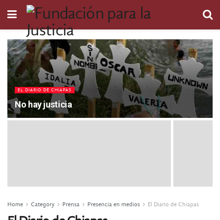
EL DIARIO DE CHIAPAS
No hay justicia
Home
Category
Prensa
Presencia en medios
El Diario de Chiapas