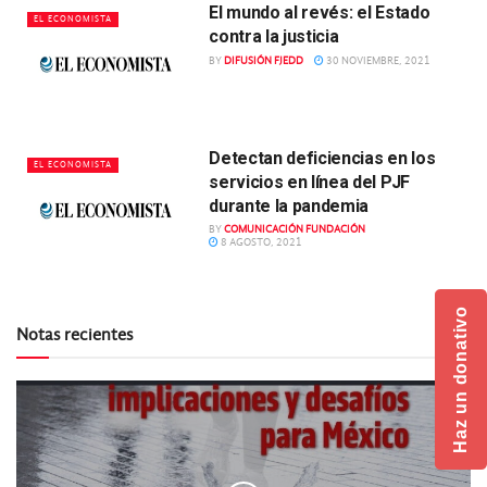
El mundo al revés: el Estado
EL ECONOMISTA
contra la justicia
BY
DIFUSIÓN FJEDD
30 NOVIEMBRE, 2021
Detectan deficiencias en los
EL ECONOMISTA
servicios en línea del PJF
durante la pandemia
BY
COMUNICACIÓN FUNDACIÓN
8 AGOSTO, 2021
Haz un donativo
Notas recientes