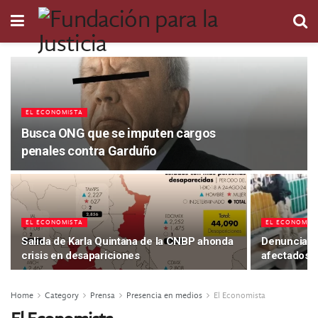
EL ECONOMISTA
Busca ONG que se imputen cargos
penales contra Garduño
EL ECONOMISTA
EL ECONOMIS
Salida de Karla Quintana de la CNBP ahonda
Denuncian 
crisis en desapariciones
afectados p
Home
Category
Prensa
Presencia en medios
El Economista