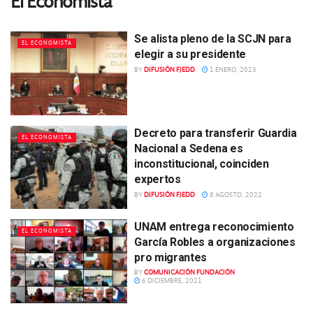
El Economista
Se alista pleno de la SCJN para
EL ECONOMISTA
elegir a su presidente
BY
DIFUSIÓN FJEDD
1 ENERO, 2023
Decreto para transferir Guardia
EL ECONOMISTA
Nacional a Sedena es
inconstitucional, coinciden
expertos
BY
DIFUSIÓN FJEDD
8 AGOSTO, 2022
UNAM entrega reconocimiento
EL ECONOMISTA
García Robles a organizaciones
pro migrantes
BY
COMUNICACIÓN FUNDACIÓN
6 DICIEMBRE, 2021