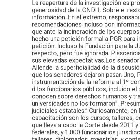
La reapertura de la investigación es pro
generosidad de la CNDH. Sobre el res
información. En el extremo, responsabil
recomendaciones incluso con informaci
que ante la incineración de los cuerpo
hecho una petición formal a PGR para i
petición. Incluso la Fundación para la J
respecto, pero fue ignorada. Plascencia
sus elevadas expectativas.
Los senadore
Allende la superficialidad de la discus
que los senadores dejaron pasar. Uno, P
instrumentación de la reforma al 1º con
d los funcionarios públicos, incluido el
conocen sobre derechos humanos y trat
universidades no los formaron”. Presum
judiciales estatales.” Curiosamente, en
capacitación son los cursos, talleres,
que lleva a cabo la Corte desde 2011 y
federales, y 1,000 funcionarios jurisdic
talleres, diplomados, maestrías, y conf