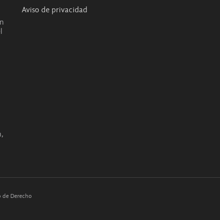
Aviso de privacidad
en
l
o
,
co de Derecho