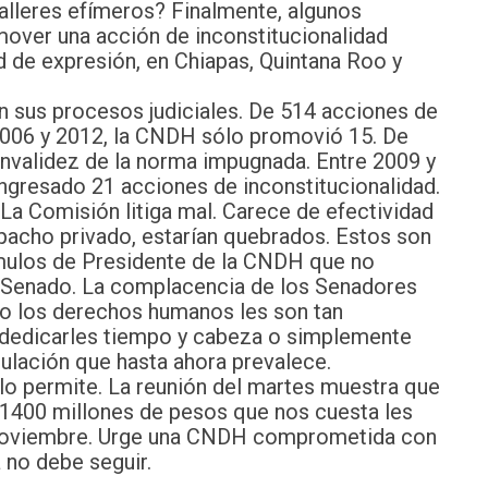
alleres efímeros? Finalmente, algunos
over una acción de inconstitucionalidad
ad de expresión, en Chiapas, Quintana Roo y
n sus procesos judiciales. De 514 acciones de
 2006 y 2012, la CNDH sólo promovió 15. De
 invalidez de la norma impugnada. Entre 2009 y
ngresado 21 acciones de inconstitucionalidad.
a Comisión litiga mal. Carece de efectividad
pacho privado, estarían quebrados. Estos son
mulos de Presidente de la CNDH que no
 Senado. La complacencia de los Senadores
 o los derechos humanos les son tan
a dedicarles tiempo y cabeza o simplemente
mulación que hasta ahora prevalece.
 lo permite. La reunión del martes muestra que
 1400 millones de pesos que nos cuesta les
a Noviembre. Urge una CNDH comprometida con
 no debe seguir.