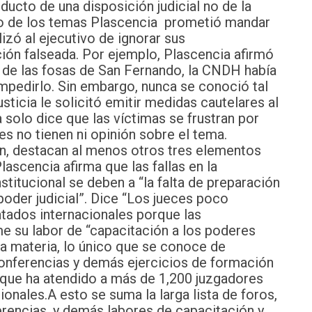
ducto de una disposición judicial no de la
to de los temas Plascencia prometió mandar
izó al ejecutivo de ignorar sus
ón falseada. Por ejemplo, Plascencia afirmó
s de las fosas de San Fernando, la CNDH había
mpedirlo. Sin embargo, nunca se conoció tal
usticia le solicitó emitir medidas cautelares al
 solo dice que las víctimas se frustran por
s no tienen ni opinión sobre el tema.
ión, destacan al menos otros tres elementos
lascencia afirma que las fallas en la
stitucional se deben a “la falta de preparación
 poder judicial”. Dice “Los jueces poco
ados internacionales porque las
e su labor de “capacitación a los poderes
 la materia, lo único que se conoce de
 conferencias y demás ejercicios de formación
 que ha atendido a más de 1,200 juzgadores
cionales.
A esto se suma la larga lista de foros,
erencias, y demás labores de capacitación y