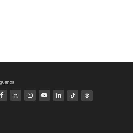
íguenos