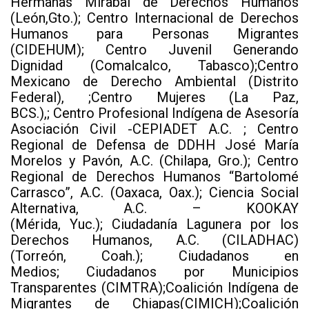
Hermanas Mirabal de Derechos Humanos
(León,Gto.); Centro Internacional de Derechos
Humanos para Personas Migrantes
(CIDEHUM); Centro Juvenil Generando
Dignidad (Comalcalco, Tabasco);Centro
Mexicano de Derecho Ambiental (Distrito
Federal), ;Centro Mujeres (La Paz,
BCS.),; Centro Profesional Indígena de Asesoría
Asociación Civil -CEPIADET A.C. ; Centro
Regional de Defensa de DDHH José María
Morelos y Pavón, A.C. (Chilapa, Gro.); Centro
Regional de Derechos Humanos “Bartolomé
Carrasco”, A.C. (Oaxaca, Oax.); Ciencia Social
Alternativa, A.C. – KOOKAY
(Mérida, Yuc.); Ciudadanía Lagunera por los
Derechos Humanos, A.C. (CILADHAC)
(Torreón, Coah.); Ciudadanos en
Medios; Ciudadanos por Municipios
Transparentes (CIMTRA);Coalición Indígena de
Migrantes de Chiapas(CIMICH);Coalición