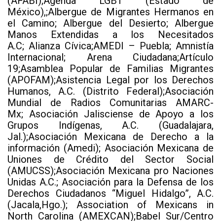
(AFABI);Agenda LGBT (Estado de
México),;Albergue de Migrantes Hermanos en
el Camino; Albergue del Desierto; Albergue
Manos Extendidas a los Necesitados
A.C; Alianza Cívica;AMEDI – Puebla; Amnistía
Internacional; Arena Ciudadana;Artículo
19;Asamblea Popular de Familias Migrantes
(APOFAM);Asistencia Legal por los Derechos
Humanos, A.C. (Distrito Federal);Asociación
Mundial de Radios Comunitarias AMARC-
Mx; Asociación Jalisciense de Apoyo a los
Grupos Indígenas, A.C. (Guadalajara,
Jal.);Asociación Mexicana de Derecho a la
información (Amedi); Asociación Mexicana de
Uniones de Crédito del Sector Social
(AMUCSS);Asociación Mexicana pro Naciones
Unidas A.C.; Asociación para la Defensa de los
Derechos Ciudadanos “Miguel Hidalgo”, A.C.
(Jacala,Hgo.); Association of Mexicans in
North Carolina (AMEXCAN);Babel Sur/Centro