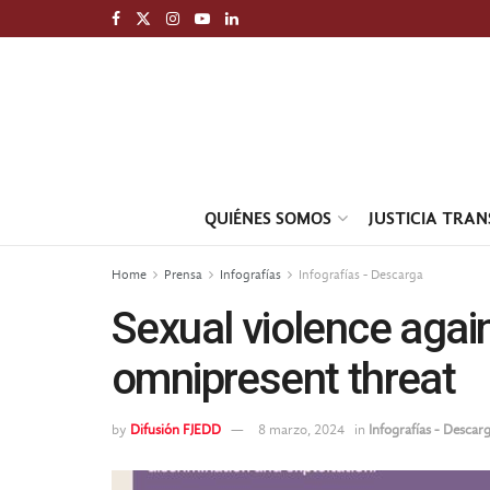
QUIÉNES SOMOS
JUSTICIA TRA
Home
Prensa
Infografías
Infografías - Descarga
Sexual violence agai
omnipresent threat
by
Difusión FJEDD
8 marzo, 2024
in
Infografías - Descar