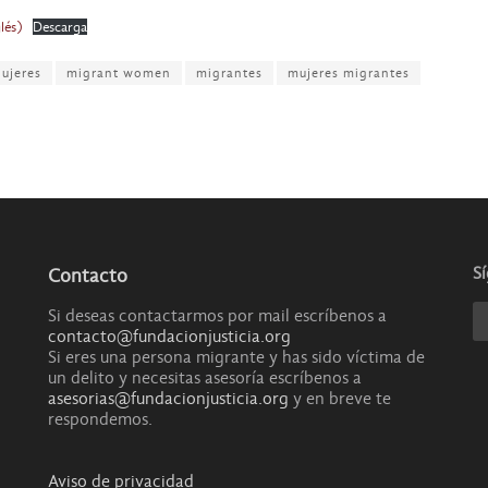
lés)
Descarga
Mujeres
migrant women
migrantes
mujeres migrantes
S
Contacto
Si deseas contactarmos por mail escríbenos a
contacto@fundacionjusticia.org
Si eres una persona migrante y has sido víctima de
un delito y necesitas asesoría escríbenos a
asesorias@fundacionjusticia.org
y en breve te
respondemos.
Aviso de privacidad