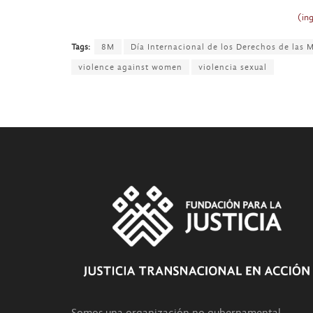
(ing
Tags:
8M
Día Internacional de los Derechos de las 
violence against women
violencia sexual