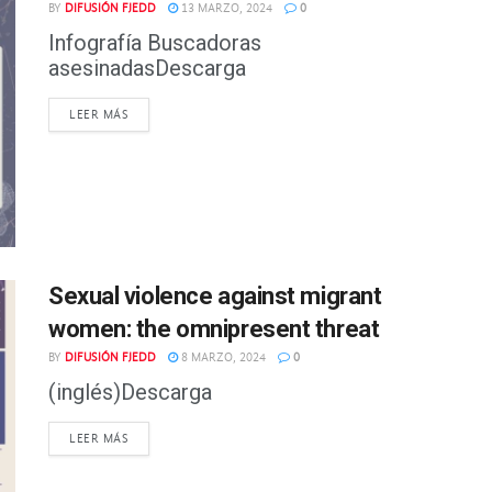
BY
DIFUSIÓN FJEDD
13 MARZO, 2024
0
Infografía Buscadoras
asesinadasDescarga
DETAILS
LEER MÁS
Sexual violence against migrant
women: the omnipresent threat
BY
DIFUSIÓN FJEDD
8 MARZO, 2024
0
(inglés)Descarga
DETAILS
LEER MÁS