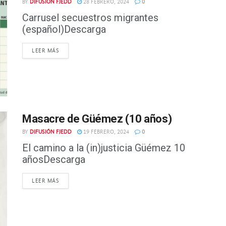
BY
DIFUSIÓN FJEDD
28 FEBRERO, 2024
0
Carrusel secuestros migrantes
(español)Descarga
DETAILS
LEER MÁS
Masacre de Güémez (10 años)
BY
DIFUSIÓN FJEDD
19 FEBRERO, 2024
0
El camino a la (in)justicia Güémez 10
añosDescarga
DETAILS
LEER MÁS