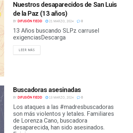
Nuestros desaparecidos de San Luis
de la Paz (13 años)
BY
DIFUSIÓN FJEDD
21 MARZO, 2024
0
13 Años buscando SLPz carrusel
exigenciasDescarga
DETAILS
LEER MÁS
Buscadoras asesinadas
BY
DIFUSIÓN FJEDD
13 MARZO, 2024
0
Los ataques a las #madresbuscadoras
son más violentos y letales. Familiares
de Lorenza Cano, buscadora
desaparecida, han sido asesinados.