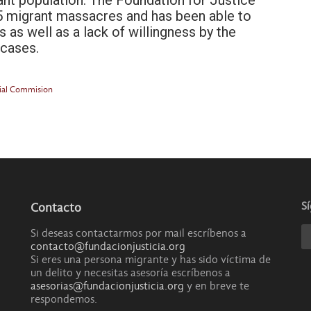
nt population. The Foundation for Justice
5 migrant massacres and has been able to
s as well as a lack of willingness by the
 cases.
ial Commision
S
Contacto
Si deseas contactarmos por mail escríbenos a
contacto@fundacionjusticia.org
Si eres una persona migrante y has sido víctima de
un delito y necesitas asesoría escríbenos a
asesorias@fundacionjusticia.org
y en breve te
respondemos.