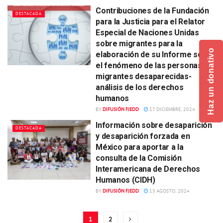
Contribuciones de la Fundación
DESTACADA
para la Justicia para el Relator
Especial de Naciones Unidas
sobre migrantes para la
Haz un donativo
elaboración de su Informe sobre
el fenómeno de las personas
migrantes desaparecidas-
análisis de los derechos
humanos
BY
DIFUSIÓN FJEDD
17 DICIEMBRE, 2024
Información sobre desaparición
DESTACADA
y desaparición forzada en
México para aportar a la
consulta de la Comisión
Interamericana de Derechos
Humanos (CIDH)
BY
DIFUSIÓN FJEDD
13 AGOSTO, 2024
1
2