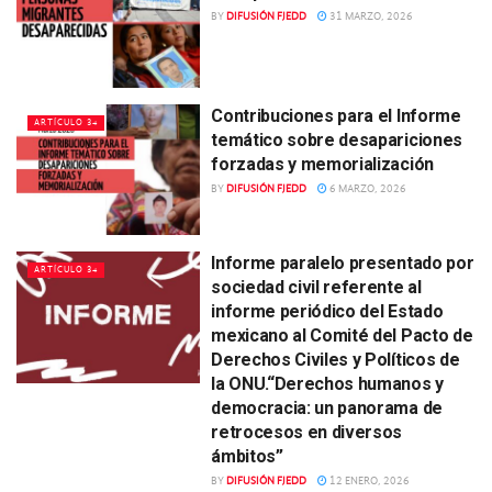
BY
DIFUSIÓN FJEDD
31 MARZO, 2026
Contribuciones para el Informe
ARTÍCULO 34
temático sobre desapariciones
forzadas y memorialización
BY
DIFUSIÓN FJEDD
6 MARZO, 2026
Informe paralelo presentado por
ARTÍCULO 34
sociedad civil referente al
informe periódico del Estado
mexicano al Comité del Pacto de
Derechos Civiles y Políticos de
la ONU.“Derechos humanos y
democracia: un panorama de
retrocesos en diversos
ámbitos”
BY
DIFUSIÓN FJEDD
12 ENERO, 2026