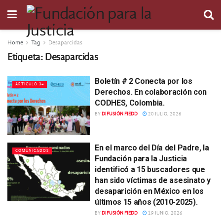
Home
Tag
Desaparcidas
Etiqueta:
Desaparcidas
Boletín # 2 Conecta por los
ARTÍCULO 34
Derechos. En colaboración con
CODHES, Colombia.
BY
DIFUSIÓN FJEDD
20 JULIO, 2026
En el marco del Día del Padre, la
COMUNICADOS
Fundación para la Justicia
identificó a 15 buscadores que
han sido víctimas de asesinato y
desaparición en México en los
últimos 15 años (2010-2025).
BY
DIFUSIÓN FJEDD
19 JUNIO, 2026