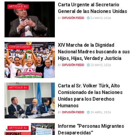
Carta Urgente al Secretario
ARTÍCULO 34
General de las Naciones Unidas
BY
DIFUSIÓN FJEDD
14 MAYO, 2026
XIV Marcha de la Dignidad
COMUNICADOS
Nacional Madres buscando a sus
Hijos, Hijas, Verdad y Justicia
BY
DIFUSIÓN FJEDD
10 MAYO, 2026
Carta al Sr. Volker Türk, Alto
ARTÍCULO 34
Comisionado de las Naciones
Unidas para los Derechos
Humanos
BY
DIFUSIÓN FJEDD
20 ABRIL, 2026
Informe “Personas Migrantes
ARTÍCULO 34
Desaparecidas”