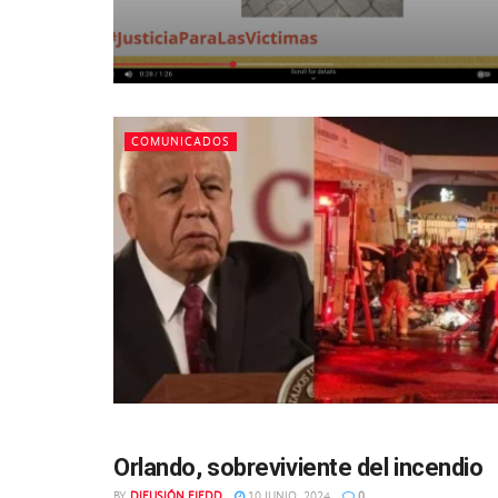
COMUNICADOS
Orlando, sobreviviente del incendio
MIGRACIÓN
BY
DIFUSIÓN FJEDD
10 JUNIO, 2024
0