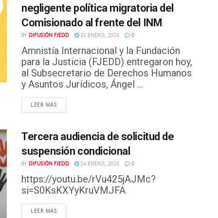
negligente política migratoria del
Comisionado al frente del INM
BY
DIFUSIÓN FJEDD
31 ENERO, 2025
0
Amnistía Internacional y la Fundación
para la Justicia (FJEDD) entregaron hoy,
al Subsecretario de Derechos Humanos
y Asuntos Jurídicos, Ángel ...
DETAILS
LEER MÁS
Tercera audiencia de solicitud de
suspensión condicional
BY
DIFUSIÓN FJEDD
24 ENERO, 2025
0
https://youtu.be/rVu425jAJMc?
si=S0KsKXYyKruVMJFA
DETAILS
LEER MÁS