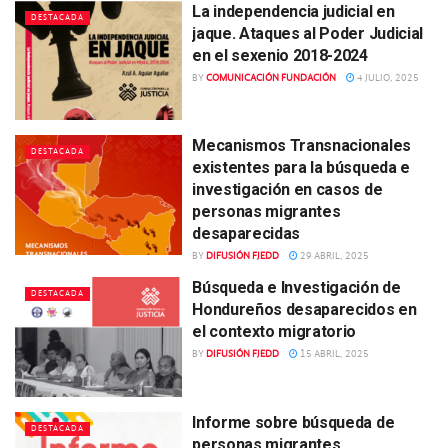
La independencia judicial en
DESTACADA
jaque. Ataques al Poder Judicial
en el sexenio 2018-2024
BY
COMUNICACIÓN FUNDACIÓN
4 JULIO, 2025
Mecanismos Transnacionales
DESTACADA
existentes para la búsqueda e
investigación en casos de
personas migrantes
desaparecidas
BY
DIFUSIÓN FJEDD
29 ABRIL, 2025
Búsqueda e Investigación de
DESTACADA
Hondureños desaparecidos en
el contexto migratorio
BY
DIFUSIÓN FJEDD
15 ABRIL, 2025
Informe sobre búsqueda de
DESTACADA
personas migrantes