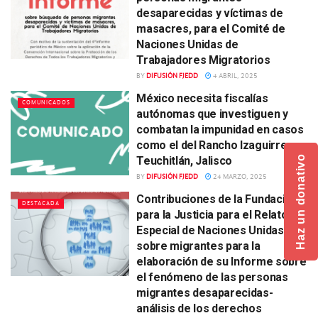
desaparecidas y víctimas de
masacres, para el Comité de
Naciones Unidas de
Trabajadores Migratorios
BY
DIFUSIÓN FJEDD
4 ABRIL, 2025
México necesita fiscalías
COMUNICADOS
autónomas que investiguen y
combatan la impunidad en casos
como el del Rancho Izaguirre en
Haz un donativo
Teuchitlán, Jalisco
BY
DIFUSIÓN FJEDD
24 MARZO, 2025
Contribuciones de la Fundación
DESTACADA
para la Justicia para el Relator
Especial de Naciones Unidas
sobre migrantes para la
elaboración de su Informe sobre
el fenómeno de las personas
migrantes desaparecidas-
análisis de los derechos