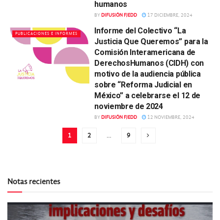
humanos
BY
DIFUSIÓN FJEDD
17 DICIEMBRE, 2024
Informe del Colectivo “La
PUBLICACIONES E INFORMES
Justicia Que Queremos” para la
Comisión Interamericana de
DerechosHumanos (CIDH) con
motivo de la audiencia pública
sobre “Reforma Judicial en
México” a celebrarse el 12 de
noviembre de 2024
BY
DIFUSIÓN FJEDD
12 NOVIEMBRE, 2024
1
2
…
9
Notas recientes