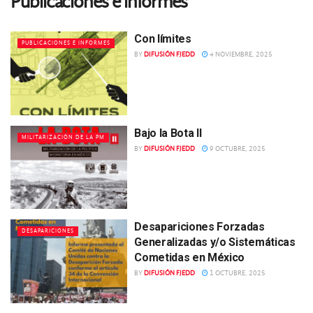
Publicaciones e informes
Con límites
PUBLICACIONES E INFORMES
BY
DIFUSIÓN FJEDD
4 NOVIEMBRE, 2025
Bajo la Bota II
MILITARIZACIÓN DE LA PM
BY
DIFUSIÓN FJEDD
9 OCTUBRE, 2025
Desapariciones Forzadas
DESAPARICIONES
Generalizadas y/o Sistemáticas
Cometidas en México
BY
DIFUSIÓN FJEDD
1 OCTUBRE, 2025