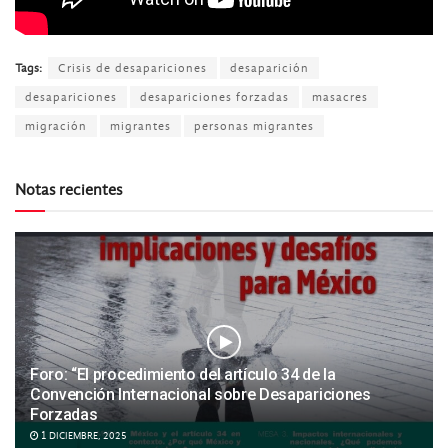
Tags:
Crisis de desapariciones
desaparición
desapariciones
desapariciones forzadas
masacres
migración
migrantes
personas migrantes
Notas recientes
Foro: “El procedimiento del artículo 34 de la
Convención Internacional sobre Desapariciones
Forzadas
1 DICIEMBRE, 2025