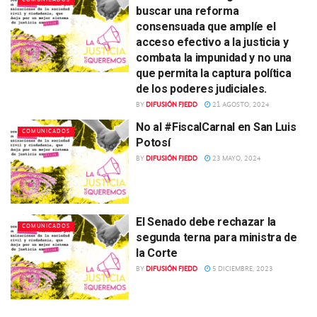
buscar una reforma
consensuada que amplíe el
acceso efectivo a la justicia y
combata la impunidad y no una
que permita la captura política
de los poderes judiciales.
BY
DIFUSIÓN FJEDD
21 AGOSTO, 2024
No al #FiscalCarnal en San Luis
COMUNICADOS
Potosí
BY
DIFUSIÓN FJEDD
23 MAYO, 2024
El Senado debe rechazar la
COMUNICADOS
segunda terna para ministra de
la Corte
BY
DIFUSIÓN FJEDD
5 DICIEMBRE, 2023