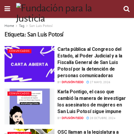
Home
Tag
San Luis Potosí
Etiqueta:
San Luis Potosí
Carta pública al Congreso del
COMUNICADOS
Estado, al Poder Judicial y a la
Fiscalía General de San Luis
Potosí por la detención de
personas comunicadoras
BY
DIFUSIÓN FJEDD
27 MAYO, 2026
Karla Pontigo, el caso que
COMUNICADOS
cambió la manera de investigar
los asesinatos de mujeres en
San Luis Potosí sigue impune
BY
DIFUSIÓN FJEDD
28 OCTUBRE, 2024
OSC llaman a la legislatura a
COMUNICADOS