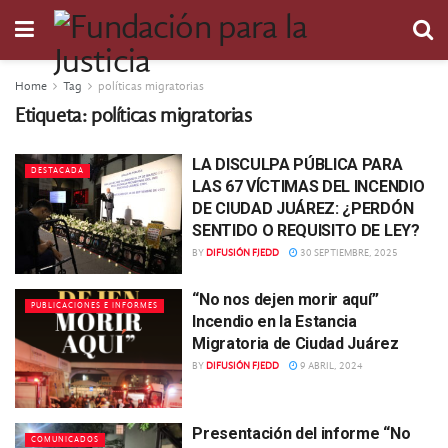
Home
Tag
políticas migratorias
Etiqueta:
políticas migratorias
LA DISCULPA PÚBLICA PARA
DESTACADA
LAS 67 VÍCTIMAS DEL INCENDIO
DE CIUDAD JUÁREZ: ¿PERDÓN
SENTIDO O REQUISITO DE LEY?
BY
DIFUSIÓN FJEDD
30 SEPTIEMBRE, 2025
“No nos dejen morir aquí”
PUBLICACIONES E INFORMES
Incendio en la Estancia
Migratoria de Ciudad Juárez
BY
DIFUSIÓN FJEDD
9 ABRIL, 2024
Presentación del informe “No
COMUNICADOS