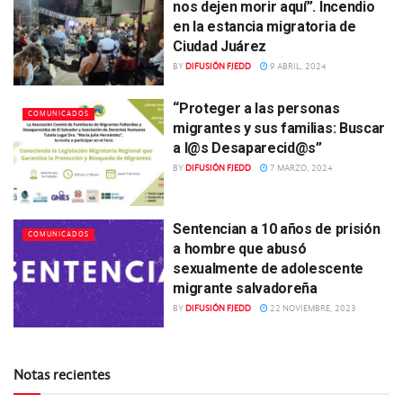
nos dejen morir aquí”. Incendio
en la estancia migratoria de
Ciudad Juárez
BY
DIFUSIÓN FJEDD
9 ABRIL, 2024
“Proteger a las personas
COMUNICADOS
migrantes y sus familias: Buscar
a l@s Desaparecid@s”
BY
DIFUSIÓN FJEDD
7 MARZO, 2024
Sentencian a 10 años de prisión
COMUNICADOS
a hombre que abusó
sexualmente de adolescente
migrante salvadoreña
BY
DIFUSIÓN FJEDD
22 NOVIEMBRE, 2023
Notas recientes