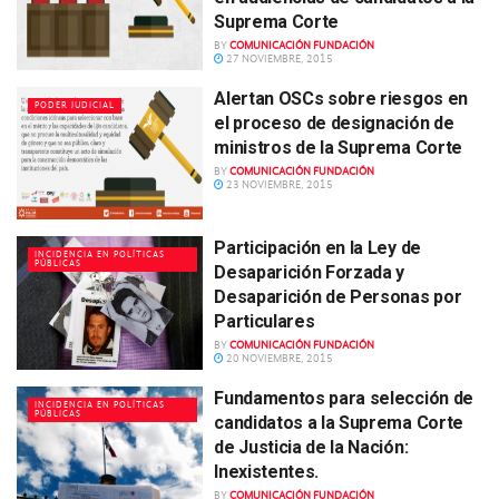
Suprema Corte
BY
COMUNICACIÓN FUNDACIÓN
27 NOVIEMBRE, 2015
Alertan OSCs sobre riesgos en
PODER JUDICIAL
el proceso de designación de
ministros de la Suprema Corte
BY
COMUNICACIÓN FUNDACIÓN
23 NOVIEMBRE, 2015
Participación en la Ley de
INCIDENCIA EN POLÍTICAS
PÚBLICAS
Desaparición Forzada y
Desaparición de Personas por
Particulares
BY
COMUNICACIÓN FUNDACIÓN
20 NOVIEMBRE, 2015
Fundamentos para selección de
INCIDENCIA EN POLÍTICAS
PÚBLICAS
candidatos a la Suprema Corte
de Justicia de la Nación:
Inexistentes.
BY
COMUNICACIÓN FUNDACIÓN