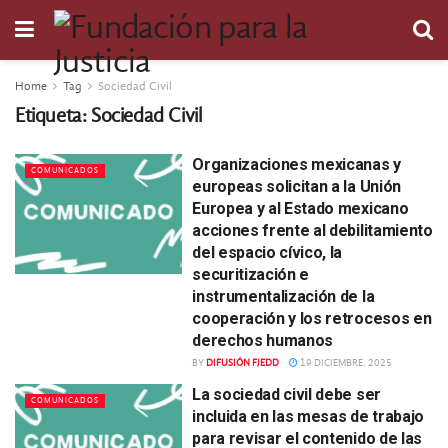
Home
Tag
Sociedad Civil
Etiqueta:
Sociedad Civil
Organizaciones mexicanas y
COMUNICADOS
europeas solicitan a la Unión
Europea y al Estado mexicano
acciones frente al debilitamiento
del espacio cívico, la
securitización e
instrumentalización de la
cooperación y los retrocesos en
derechos humanos
BY
DIFUSIÓN FJEDD
19 DICIEMBRE, 2025
La sociedad civil debe ser
COMUNICADOS
incluida en las mesas de trabajo
para revisar el contenido de las