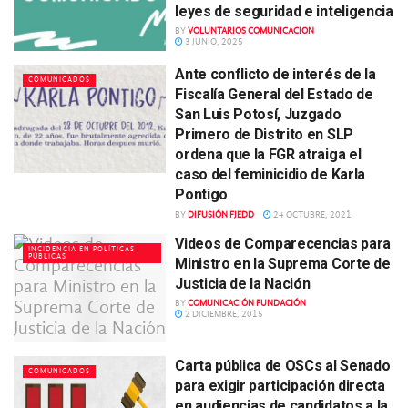
leyes de seguridad e inteligencia
BY
VOLUNTARIOS COMUNICACION
3 JUNIO, 2025
Ante conflicto de interés de la
COMUNICADOS
Fiscalía General del Estado de
San Luis Potosí, Juzgado
Primero de Distrito en SLP
ordena que la FGR atraiga el
caso del feminicidio de Karla
Pontigo
BY
DIFUSIÓN FJEDD
24 OCTUBRE, 2021
Videos de Comparecencias para
INCIDENCIA EN POLÍTICAS
PÚBLICAS
Ministro en la Suprema Corte de
Justicia de la Nación
BY
COMUNICACIÓN FUNDACIÓN
2 DICIEMBRE, 2015
Carta pública de OSCs al Senado
COMUNICADOS
para exigir participación directa
en audiencias de candidatos a la