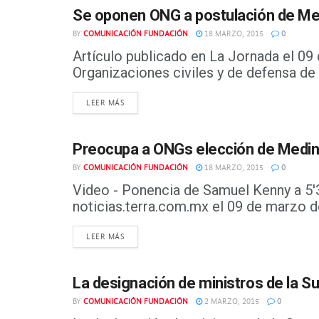
Se oponen ONG a postulación de Me
PRESENCIA EN MEDIOS
BY
COMUNICACIÓN FUNDACIÓN
18 MARZO, 2015
0
Artículo publicado en La Jornada el 0
Organizaciones civiles y de defensa de l
DETAILS
LEER MÁS
Preocupa a ONGs elección de Medi
PRESENCIA EN MEDIOS
BY
COMUNICACIÓN FUNDACIÓN
18 MARZO, 2015
0
Video - Ponencia de Samuel Kenny a 5'
noticias.terra.com.mx el 09 de marzo de
DETAILS
LEER MÁS
La designación de ministros de la S
PRESENCIA EN MEDIOS
BY
COMUNICACIÓN FUNDACIÓN
2 MARZO, 2015
0